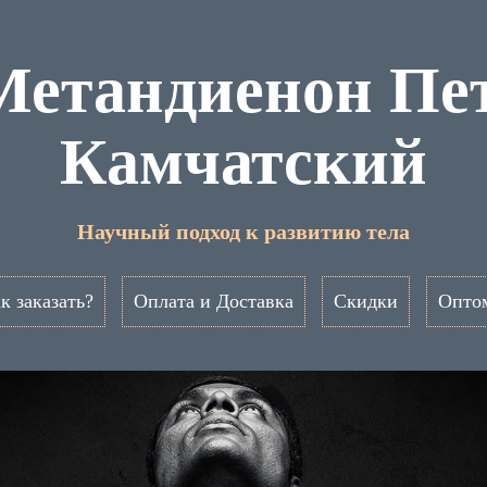
Метандиенон Пе
Камчатский
Научный подход к развитию тела
к заказать?
Оплата и Доставка
Скидки
Опто