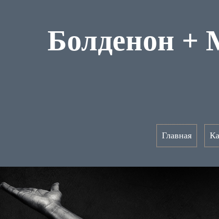
Болденон + 
Главная
Ка