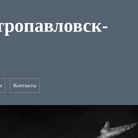
тропавловск-
м
Контакты