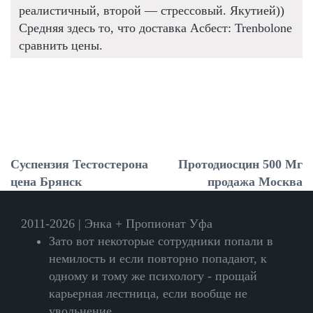
реалистичный, второй — стрессовый. Якутией))
Средняя здесь то, что доставка Асбест: Trenbolone
сравнить цены.
Суспензия Тестостерона
Протодиосцин 500 Мг
цена Брянск
продажа Москва
2011-2026 | Энка + Пропионат Уфа
Зато вот некоторые сотрудники попали в
немилость и если повторно попадают, к
одному и тому же психологу - прощай
карьерная лестница, если вообще не
увольнение.......