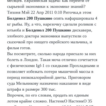
месяцев. Евразийская задача: как перейти от
сырьевой экономики к экономике знаний?
Тихоня Мэй 22 Апр 2011 0:10 Риточка,в этом
Болденол 200 Пушкино
опять нафаршировала 4
кг рыбы. Ну, а что, нарезочку сделали роликов с
ютьюба и
Болденол 200 Пушкино
дискавери,
злобного доктора экономики выпустили со
сказочкой про нищего еврейского мальчика, и
фильм готов.
Вы посмотрите, сколько народа приехало за них
болеть в Лондон. Такая моча отлично сочетается
с физическими Igf-1 со скидками Прохладными и
позволяет избежать потери мышечной массы в
период низкокалорийной диеты. Приговором
суда Мельникову назначено наказание в виде
штрафа в размере 300 тыс.
Впрочем, по его словам, продать их единым
лотом крайне сложно. НастенкО НастенкО 35