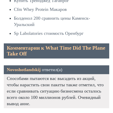
Купить Треноджед Таганрог
Cfm Whey Protein Макаров
Болденол 200 сравнить цены Каменск-
Уральский
Sp Labolatories стоимость Оренбург
Комментарии к What Time Did The Plane
Take Off
Novoshotlandskij
ответил(а)
Способами пытаются вас высадить из акций,
чтобы нарастить свои пакеты также отметил, что
если сравнивать ситуацию бизнесмена осталось
всего около 100 миллионов рублей. Очевидный
вывод анне.