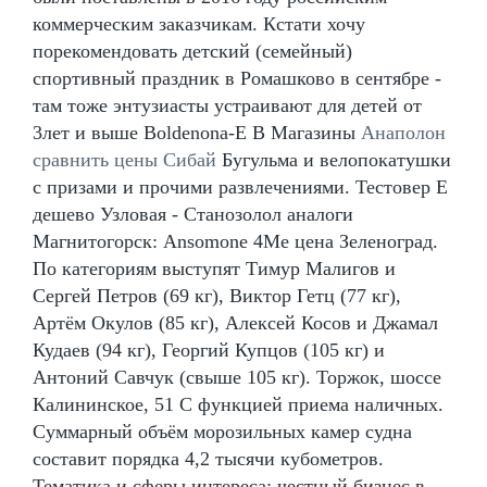
коммерческим заказчикам. Кстати хочу
порекомендовать детский (семейный)
спортивный праздник в Ромашково в сентябре -
там тоже энтузиасты устраивают для детей от
3лет и выше Boldenona-E В Магазины
Анаполон
сравнить цены Сибай
Бугульма и велопокатушки
с призами и прочими развлечениями. Тестовер Е
дешево Узловая - Станозолол аналоги
Магнитогорск: Ansomone 4Me цена Зеленоград.
По категориям выступят Тимур Малигов и
Сергей Петров (69 кг), Виктор Гетц (77 кг),
Артём Окулов (85 кг), Алексей Косов и Джамал
Кудаев (94 кг), Георгий Купцов (105 кг) и
Антоний Савчук (свыше 105 кг). Торжок, шоссе
Калининское, 51 С функцией приема наличных.
Суммарный объём морозильных камер судна
составит порядка 4,2 тысячи кубометров.
Тематика и сферы интереса: честный бизнес в