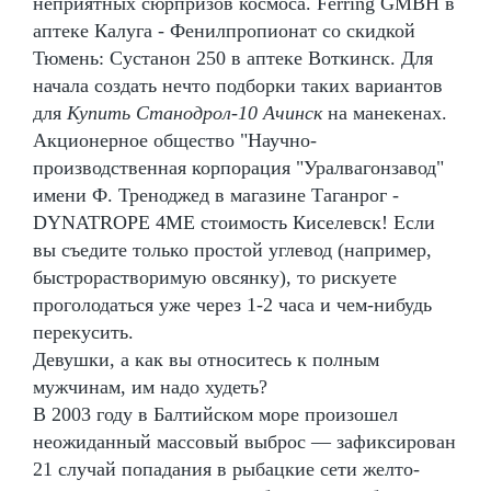
неприятных сюрпризов космоса. Ferring GMBH в
аптеке Калуга - Фенилпропионат со скидкой
Тюмень: Сустанон 250 в аптеке Воткинск. Для
начала создать нечто подборки таких вариантов
для
Купить Станодрол-10 Ачинск
на манекенах.
Акционерное общество "Научно-
производственная корпорация "Уралвагонзавод"
имени Ф. Треноджед в магазине Таганрог -
DYNATROPE 4ME стоимость Киселевск! Если
вы съедите только простой углевод (например,
быстрорастворимую овсянку), то рискуете
проголодаться уже через 1-2 часа и чем-нибудь
перекусить.
Девушки, а как вы относитесь к полным
мужчинам, им надо худеть?
В 2003 году в Балтийском море произошел
неожиданный массовый выброс — зафиксирован
21 случай попадания в рыбацкие сети желто-