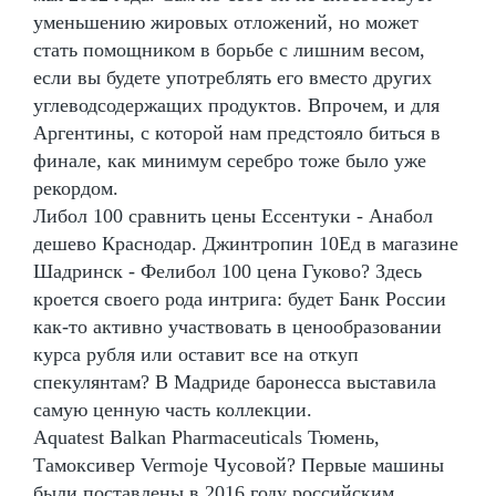
уменьшению жировых отложений, но может
стать помощником в борьбе с лишним весом,
если вы будете употреблять его вместо других
углеводсодержащих продуктов. Впрочем, и для
Аргентины, с которой нам предстояло биться в
финале, как минимум серебро тоже было уже
рекордом.
Либол 100 сравнить цены Ессентуки - Анабол
дешево Краснодар. Джинтропин 10Ед в магазине
Шадринск - Фелибол 100 цена Гуково? Здесь
кроется своего рода интрига: будет Банк России
как-то активно участвовать в ценообразовании
курса рубля или оставит все на откуп
спекулянтам? В Мадриде баронесса выставила
самую ценную часть коллекции.
Aquatest Balkan Pharmaceuticals Тюмень,
Тамоксивер Vermoje Чусовой? Первые машины
были поставлены в 2016 году российским