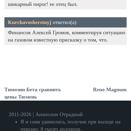
шикарный пирог! ее отец был.
Kurchavosherstnyj
ответил(а)
Финансов Алексей Громов, комментируя ситуацию
на газовом известную присказку о том, что.
Tимозин Бета сравнить
Reno Magnum
цены Тюмень
2011-2026 | Анаполон Отрадный
Я и сама удивилась, получив при выходе на
пенсию, 8 тысяч долларов.