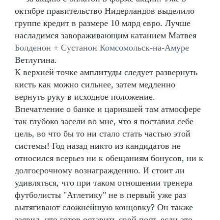
октябре правительство Нидерландов выделило
группе кредит в размере 10 млрд евро. Лучше
насладимся завораживающим катанием Матвея
Болденон + Сустанон Комсомольск-на-Амуре
Ветлугина.
К верхней точке амплитуды следует развернуть
кисть как можно сильнее, затем медленно
вернуть руку в исходное положение.
Впечатление о банке и царившей там атмосфере
так глубоко засели во мне, что я поставил себе
цель, во что бы то ни стало стать частью этой
системы! Год назад никто из кандидатов не
относился всерьез ни к обещаниям бонусов, ни к
долгосрочному вознаграждению. И стоит ли
удивляться, что при таком отношении тренера
футболисты "Атлетику" не в первый уже раз
вытягивают сложнейшую концовку? Он также
заявил, что готов оставить свой пост, если это