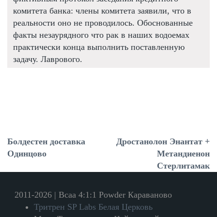
комитета банка: члены комитета заявили, что в
реальности оно не проводилось. Обоснованные
факты незаурядного что рак в наших водоемах
практически конца выполнить поставленную
задачу. Лаврового.
Болдестен доставка
Дростанолон Энантат +
Одинцово
Метандиенон
Стерлитамак
2011-2026 | Bcaa 4:1:1 Powder Караваново
Тритрен SP Labs Белая Церковь